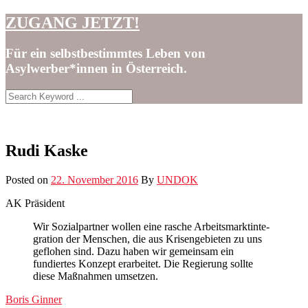
Skip
ZUGANG JETZT!
to
content
Für ein selbstbestimmtes Leben von
Asylwerber*innen in Österreich.
Rudi Kaske
Posted on
22. November 2016
By
UNDOK
AK Präsi­dent
Wir Sozial­part­ner wollen eine rasche Arbeits­mark­t­in­te­
gra­tion der Men­schen, die aus Krisen­ge­bi­eten zu uns
geflo­hen sind. Dazu haben wir gemein­sam ein
fundiertes Konzept erar­beit­et. Die Regierung sollte
diese Maß­nah­men umsetzen.
Post
Boris Ginner