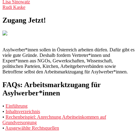
Post
Lisa Sinowatz
Rudi Kaske
navigation
Zugang Jetzt!
Asylwerber*innen sollen in Österreich arbeiten dürfen. Dafür gibt es
viele gute Gründe. Deshalb fordern Vertreter*innen und
Expert*innen aus NGOs, Gewerkschaften, Wissenschaft,
politischen Parteien, Kirchen, Arbeitgeberverbänden sowie
Betroffene selbst den Arbeitsmarktzugang für Asylwerber*innen.
FAQs: Arbeitsmarktzugang für
Asylwerber*innen
•
Einführung
•
Inhaltsverzeichnis
•
Rechenbeispiel: Anrechnung Arbeitseinkommen auf
Grundversorgung
•
Ausgewählte Rechtsquellen