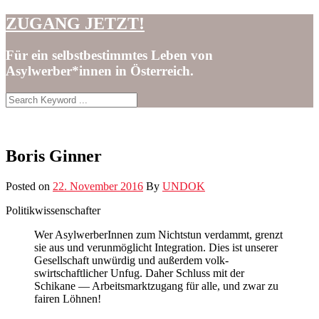
Skip
ZUGANG JETZT!
to
content
Für ein selbstbestimmtes Leben von
Asylwerber*innen in Österreich.
Boris Ginner
Posted on
22. November 2016
By
UNDOK
Poli­tik­wis­senschafter
Wer Asyl­wer­berIn­nen zum Nicht­stun ver­dammt, gren­zt
sie aus und verun­möglicht Inte­gra­tion. Dies ist unser­er
Gesellschaft unwürdig und außer­dem volk­
swirtschaftlich­er Unfug. Daher Schluss mit der
Schikane — Arbeits­mark­tzu­gang für alle, und zwar zu
fairen Löhnen!