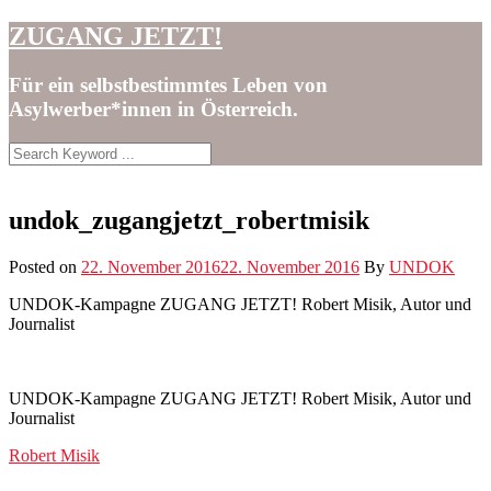
Skip
ZUGANG JETZT!
to
content
Für ein selbstbestimmtes Leben von
Asylwerber*innen in Österreich.
undok_zugangjetzt_robertmisik
Posted on
22. November 2016
22. November 2016
By
UNDOK
UNDOK-Kam­­pagne ZUGANG JETZT! Robert Misik, Autor und
Journalist
UNDOK-Kam­pagne ZUGANG JETZT! Robert Misik, Autor und
Journalist
Post
Robert Misik
navigation