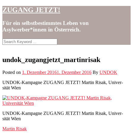
Skip
ZUGANG JETZT!
to
content
Für ein selbstbestimmtes Leben von
Asylwerber*innen in Österreich.
undok_zugangjetzt_martinrisak
Posted on
1. Dezember 2016
1. Dezember 2016
By
UNDOK
UNDOK-Kam­­pagne ZUGANG JETZT! Mar­tin Risak, Uni­ver­
sität Wien
UNDOK-Kam­pagne ZUGANG JETZT! Mar­tin Risak, Uni­ver­
sität Wien
Post
Martin Risak