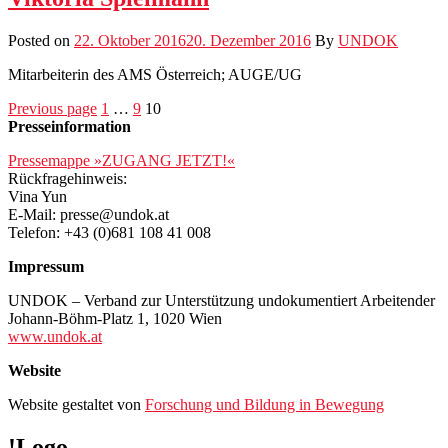
Posted on
22. Oktober 2016
20. Dezember 2016
By
UNDOK
Mitar­bei­t­erin des AMS Öster­re­ich; AUGE/UG
Beitragsnavigation
Page
Page
Page
Previous page
1
…
9
10
Presseinformation
Pressemappe »ZUGANG JETZT!«
Rückfragehinweis:
Vina Yun
E-Mail: presse@undok.at
Telefon: +43 (0)681 108 41 008
Impressum
UNDOK – Verband zur Unterstützung undokumentiert Arbeitender
Johann-Böhm-Platz 1, 1020 Wien
www.undok.at
Website
Website gestaltet von
Forschung und Bildung in Bewegung
!Logo