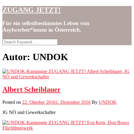
Skip
ZUGANG JETZT!
to
content
Für ein selbstbestimmtes Leben von
Asylwerber*innen in Österreich.
Autor:
UNDOK
Albert Scheiblauer
Posted on
22. Oktober 2016
1. Dezember 2016
By
UNDOK
JG NÖ und Gewerkschafter